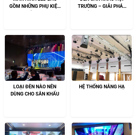
GỒM NHỮNG PHỤ KIỆN
TRƯỜNG – GIẢI PHÁP
GÌ? CẤU TẠO VÀ
CHIẾU SÁNG CHUYÊN
NGUYÊN LÝ HOẠT ĐỘNG
NGHIỆP | CÔNG TY TNHH
CHI TIẾT
VIETSTAGE
LOẠI ĐÈN NÀO NÊN
HỆ THỐNG NÂNG HẠ
DÙNG CHO SÂN KHẤU