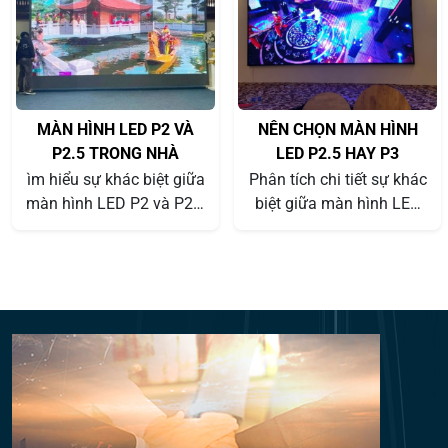
MÀN HÌNH LED P2 VÀ
NÊN CHỌN MÀN HÌNH
P2.5 TRONG NHÀ
LED P2.5 HAY P3
ìm hiểu sự khác biệt giữa
Phân tích chi tiết sự khác
màn hình LED P2 và P2.5
biệt giữa màn hình LED
trong nhà – hai lựa chọn
P2.5 và P3: độ nét, chi
hàng đầu cho hội trường,
phí, ứng dụng và lời
showroom, trung tâm
khuyên chọn loại phù hợp
thương mại. Xem báo giá
cho sân khấu, hội nghị,
và tư vấn trực tiếp tại
showroom. Tư vấn bởi
VietStage.vn
VietStage.