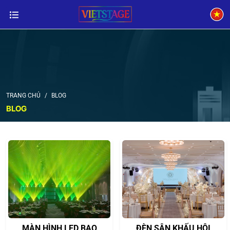
TRANG CHỦ
BLOG
BLOG
MÀN HÌNH LED BAO
ĐÈN SÂN KHẤU HỘI