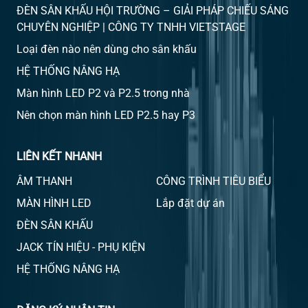
ĐÈN SÂN KHẤU HỘI TRƯỜNG – GIẢI PHÁP CHIẾU SÁNG
CHUYÊN NGHIỆP | CÔNG TY TNHH VIETSTAGE
Loại đèn nào nên dùng cho sân khấu
HỆ THỐNG NÂNG HẠ
Màn hình LED P2 và P2.5 trong nhà
Nên chọn màn hình LED P2.5 hay P3
LIÊN KẾT NHANH
ÂM THANH
CÔNG TRÌNH TIÊU BIỂU
MÀN HÌNH LED
Lắp đặt dự án
ĐÈN SÂN KHẤU
JACK TÍN HIỆU - PHỤ KIỆN
HỆ THỐNG NÂNG HẠ