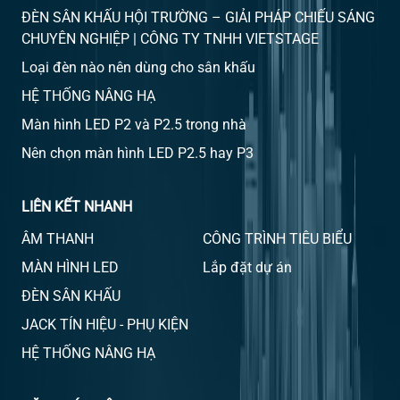
ĐÈN SÂN KHẤU HỘI TRƯỜNG – GIẢI PHÁP CHIẾU SÁNG
CHUYÊN NGHIỆP | CÔNG TY TNHH VIETSTAGE
Loại đèn nào nên dùng cho sân khấu
HỆ THỐNG NÂNG HẠ
Màn hình LED P2 và P2.5 trong nhà
Nên chọn màn hình LED P2.5 hay P3
LIÊN KẾT NHANH
ÂM THANH
CÔNG TRÌNH TIÊU BIỂU
MÀN HÌNH LED
Lắp đặt dự án
ĐÈN SÂN KHẤU
JACK TÍN HIỆU - PHỤ KIỆN
HỆ THỐNG NÂNG HẠ