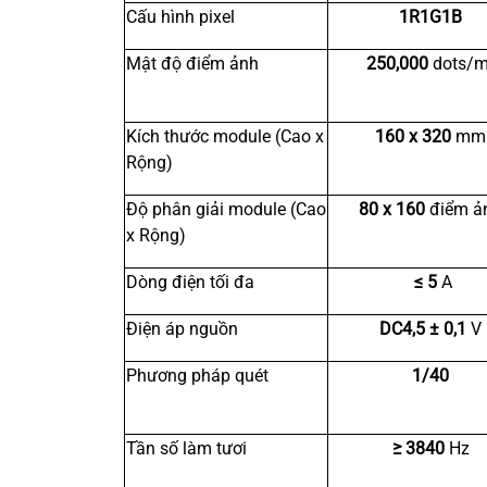
Cấu hình pixel
1R1G1B
Mật độ điểm ảnh
250,000
dots/m
Kích thước module (Cao x
160 x 320
mm
Rộng)
Độ phân giải module (Cao
80 x 160
điểm ả
x Rộng)
Dòng điện tối đa
≤ 5
A
Điện áp nguồn
DC4,5 ± 0,1
V
Phương pháp quét
1/40
Tần số làm tươi
≥ 3840
Hz