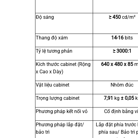
Độ sáng
≥ 450
cd/m²
Thang độ xám
14-16
bits
Tỷ lệ tương phản
≥ 3000:1
Kích thước cabinet (Rộng
640 x 480 x 85
m
x Cao x Dày)
Vật liệu cabinet
Nhôm đúc
Trọng lượng cabinet
7,91
kg
± 0,05
k
Phương pháp kết nối vỏ
Cố định bằng ví
Phương pháp lắp đặt/
Lắp đặt phía trước
bảo trì
phía sau/ Bảo trì 