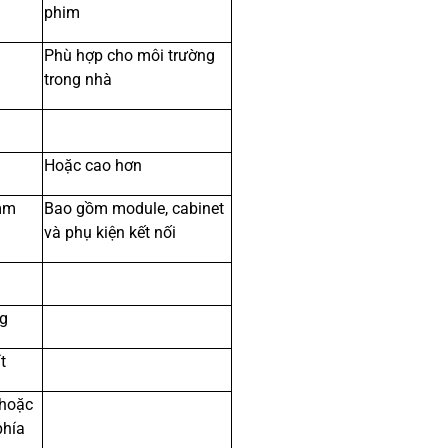
phim
Phù hợp cho môi trường
trong nhà
Hoặc cao hơn
m
Bao gồm module, cabinet
và phụ kiện kết nối
g
t
 hoặc
phía