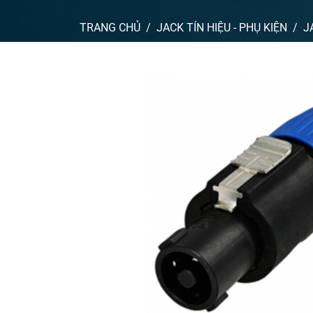
TRANG CHỦ
JACK TÍN HIỆU - PHỤ KIỆN
J