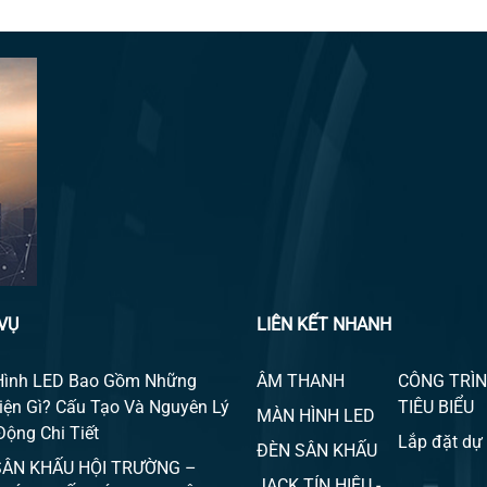
VỤ
LIÊN KẾT NHANH
Hình LED Bao Gồm Những
ÂM THANH
CÔNG TRÌ
iện Gì? Cấu Tạo Và Nguyên Lý
TIÊU BIỂU
MÀN HÌNH LED
Động Chi Tiết
Lắp đặt dự
ĐÈN SÂN KHẤU
SÂN KHẤU HỘI TRƯỜNG –
JACK TÍN HIỆU -