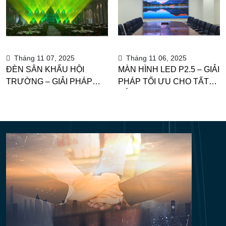
Tháng 11 07, 2025
Tháng 11 06, 2025
ĐÈN SÂN KHẤU HỘI
MÀN HÌNH LED P2.5 – GIẢI
TRƯỜNG – GIẢI PHÁP
PHÁP TỐI ƯU CHO TẤT
ÁNH SÁNG CHUYÊN
CẢ SÂN KHẤU |
NGHIỆP KẾT HỢP MÀN
VIETSTAGE
HÌNH LED P2.5