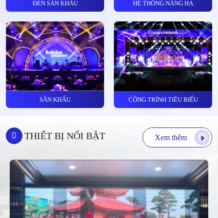
ĐÈN SÂN KHẤU
HỆ THỐNG NÂNG HẠ
SÂN KHẤU
CÔNG TRÌNH TIÊU BIỂU
THIẾT BỊ NỔI BẬT
Xem thêm