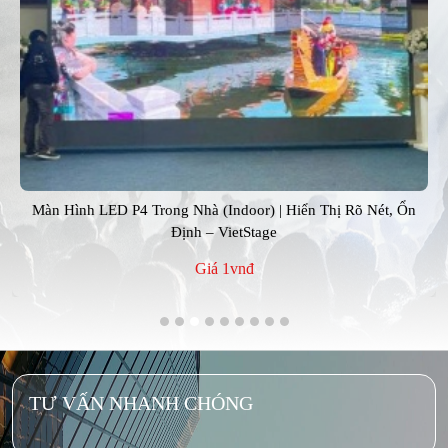
Màn Hình LED P4 Trong Nhà (Indoor) | Hiển Thị Rõ Nét, Ổn
Định – VietStage
Giá 1vnđ
TƯ VẤN NHANH CHÓNG