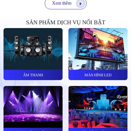
Xem thêm
SẢN PHẨM DỊCH VỤ NỔI BẬT
ÂM THANH
MÀN HÌNH LED