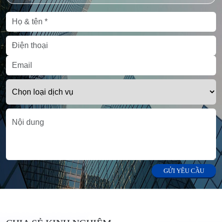
GỬI YÊU CẦU